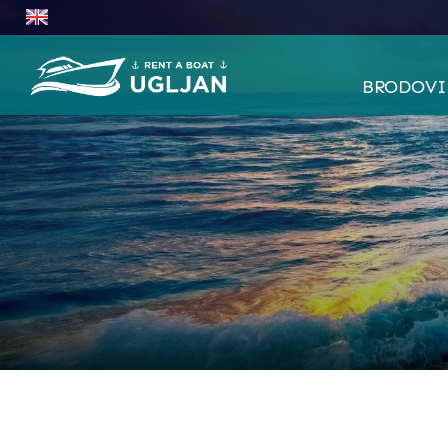
BRODOVI 
SESSA K
EOLO 65
MINGOLL
SAVER 5
QUICKSI
BAYLINE
SESSA K
OPEN 17