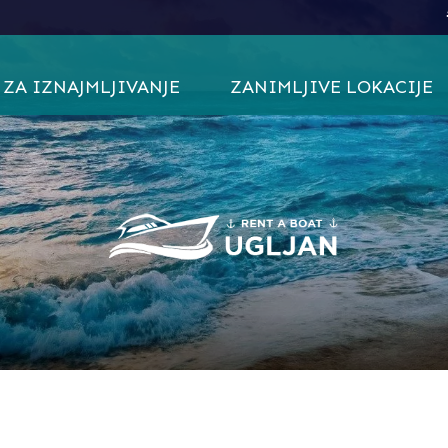
ZA IZNAJMLJIVANJE
ZANIMLJIVE LOKACIJE
EY LARGO 22 DECK
0 CABIN
A BRAVA 18
50 OPEN
LVER 555 ACTIV
R TROPHY 1802
EY LARGO 20 DECK
 MF PRIMUS MARINE