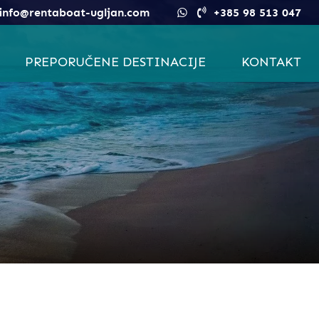
info@rentaboat-ugljan.com
+385 98 513 047
PREPORUČENE DESTINACIJE
KONTAKT
IŽ
DUGI OTOK
ZADAR
PAŠMAN
UGLJAN
KORNATI