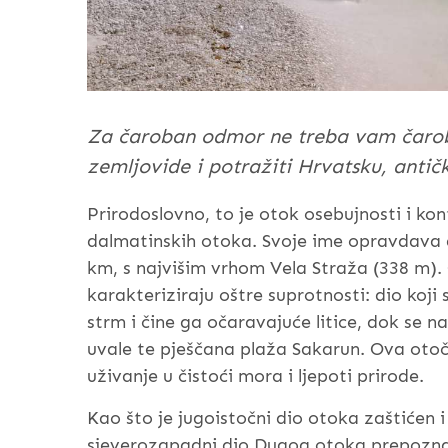
Za čaroban odmor ne treba vam čarobn
zemljovide i potražiti Hrvatsku, antič
Prirodoslovno, to je otok osebujnosti i kon
dalmatinskih otoka. Svoje ime opravdava d
km, s najvišim vrhom Vela Straža (338 m
karakteriziraju oštre suprotnosti: dio koji
strm i čine ga očaravajuće litice, dok se 
uvale te pješčana plaža Sakarun. Ova otočk
uživanje u čistoći mora i ljepoti prirode.
Kao što je jugoistočni dio otoka zaštićen i
sjeverozapadni dio Dugog otoka prepoznat 