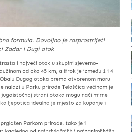
a formula. Dovoljno je rasprostrijeti
ki Zadar i Dugi otok
trasta i najveći otok u skupini sjeverno-
užinom od oko 45 km, a širok je između 1 i 4
). Obalu Dugog otoka prema otvorenom moru
 se nalazi u Parku prirode Telašćica većinom je
na jugoistočnoj strani otoka mogu naći mirne
a ljepotica idealno je mjesto za kupanje i
 prglašen Parkom prirode, tako je i
kaojedno od najprivlačnijih i najzanimljivijih